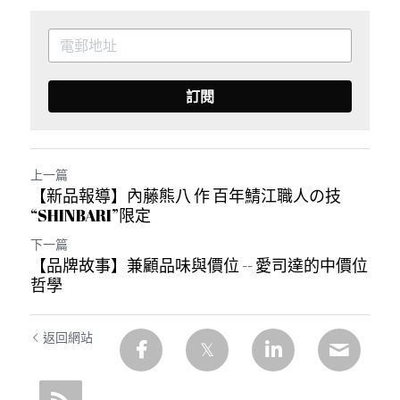
訂閱
上一篇
【新品報導】內藤熊八 作 百年鯖江職人の技
“SHINBARI”限定
下一篇
【品牌故事】兼顧品味與價位 -- 愛司達的中價位
哲學
返回網站