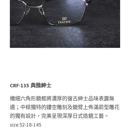
CRF-135 
典雅紳士
纖細六角形鏡框將濃厚的復古紳士品味表露無
遺；中樑獨特的鏤空雕刻及鏡臂上佈滿箭型雕花
的獨有設計，完美呈現深厚日式造鏡工藝。
size:52-18-145