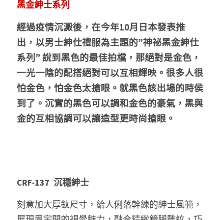
黑金紳士系列
經過疫情沉澱後，在今年10月日本發表推
出，以男士紳仕禮服為主題的”神祕黑金紳仕
系列” 說到黑色的最佳拍檔，那絕對是金色，
一光一陰的配搭絕對可以互相輝映。很多人很
怕金色，怕金色太搶眼。就黑色該出場的時侯
到了。沉實的黑色可以調和金色的豪氣，黑與
金的互相協調可以讓造型更時尚搶眼。
CRF-137  沉穩紳士 
刻意加大厚鈦尺寸，給人俐落幹練的紳士風範，
展現眉宇間的視覺魅力，融合精緻鏡腿雕紋，巧