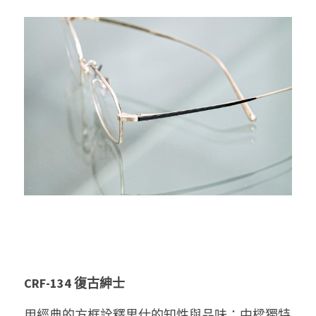
CRF-134 復古紳士
用經典的方框詮釋男仕的知性與品味；中樑獨特