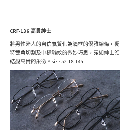
CRF-136 高貴
紳士 
將男性迷人的自信氣質化為鏡框的優雅線條，獨
特截角切割及中樑雕紋的微妙巧思，宛如紳士領
結般高貴的象徵。
size 52-18-145