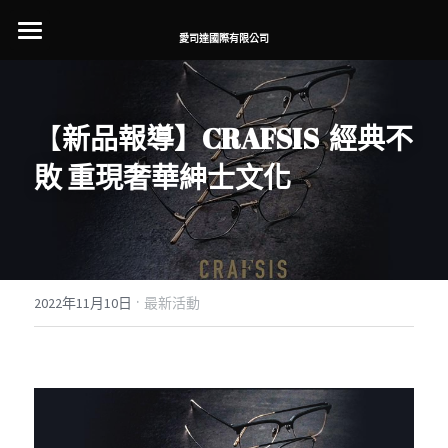
×
商品分類
愛司達國際有限公司
代理事業
所有商品分類
品牌介紹
【
新品報導】
CRAFSIS  
經典不
最新消息
LASH
敗 重現奢華紳士文化
NEW.
LASH銷售點
日本設計師品牌
NEW.選物店銷售點
·
NEW.眼鏡店銷售點
2022年11月10日
最新活動
內藤眼鏡銷售點
Boston club經銷點