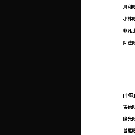
貝利眼
小林眼
非凡比
阿法眼
[中區
古德眼
瞳光眼
普羅眼