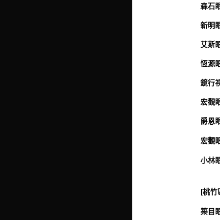
森石眼
新明眼
艾斯眼
恆源眼
鏡行視
宏觀眼
爵恩眼
宏觀眼
小林眼
[桃竹
築目眼