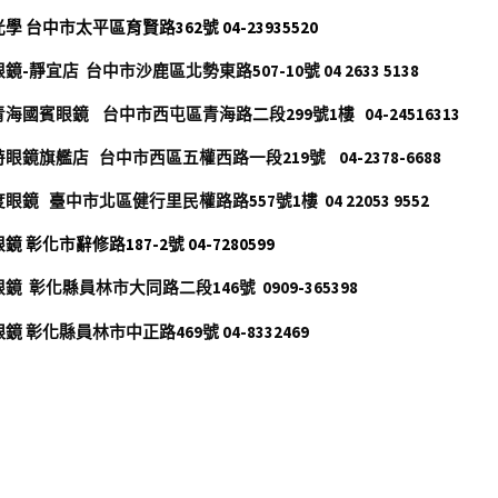
學 台中市太平區育賢路362號 04-23935520
鏡-靜宜店  台中市沙鹿區北勢東路507-10號 04 2633 5138
海國賓眼鏡    台中市西屯區青海路二段299號1樓   04-24516313
眼鏡旗艦店   台中市西區五權西路一段219號
  04-2378-6688    
眼鏡   臺中市北區健行里民權路路557號1樓  04 22053 9552  
鏡 彰化市辭修路187-2號 04-7280599
鏡  彰化縣員林市大同路二段146號  0909-365398
鏡 
彰化縣員林市中正路469號 
04-8332469