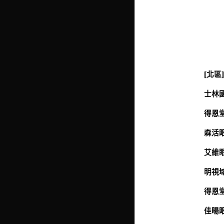
[北區
士林國
得恩堂
森活眼
艾維眼鏡
明視域
得恩堂
佳暘眼