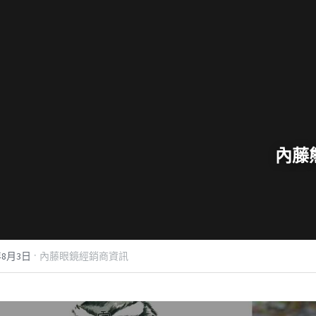
內藤熊八
·
年8月3日
內藤眼鏡經銷商資訊