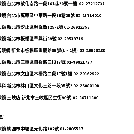
鏡 
台北市敦化南路一段161巷20號一樓
02-27212737
鏡 台北市萬華區中華路一段76巷29號 02-23714010
鏡 新北市汐止區明峰街125-2號 02-26922757
鏡 新北市板橋區華興街89號 02-29539719
眼鏡 新北市板橋區重慶路85號(1、2樓)  02-29578280
鏡 新北市三重區自強路三段13號 02-89821737 
鏡 台北市文山區木柵路二段17號1樓 02-29362922 
科 新北市林口區文化三路一段35號2 02-26080198
鏡 三峽店 新北市三峽區民生街90號  02-86711800
區]
鏡 桃園市中壢區元化路302號 03-2805587