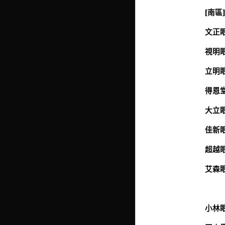
[南區
文正眼
視明眼
立明眼
得恩堂
大立眼
佳新眼
超越眼
艾森眼
小林眼