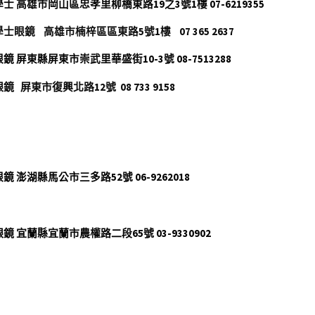
士 高雄市岡山區忠孝里柳橋東路19之3號1樓 07-6219355 
眼鏡    高雄市楠梓區區東路5號1樓    07 365 2637
鏡 屏東縣屏東市崇武里華盛街10-3號 08-7513288
   屏東市復興北路12號  08 733 9158
 
鏡 澎湖縣馬公市三多路52號 06-9262018 
]
鏡 宜蘭縣宜蘭市農權路二段65號 03-9330902