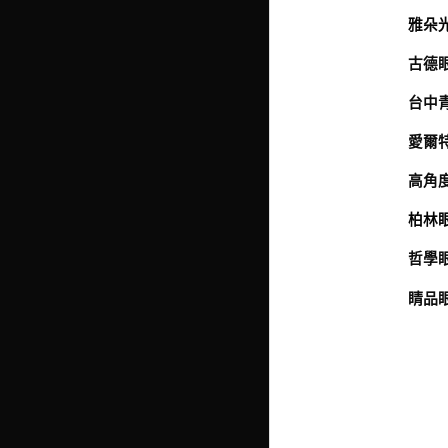
雅朵光
古德眼
台中青
愛爾特
高角度
柏林眼
哲學眼
睛品眼