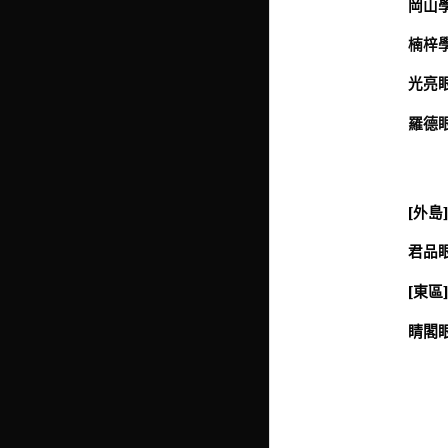
岡山學
楠梓學士
光亮眼
羅德眼鏡
[外島]
君品眼
[東區
睛閣眼