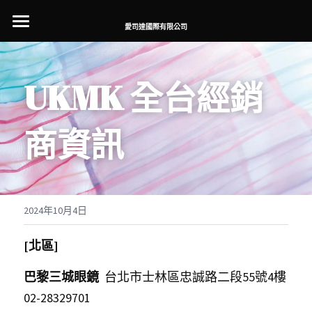
×
商品分類
愛司達國際有限公司
代理事業
所有商品分類
品牌介紹
UKMK 全台經銷
最新消息
LASH
商資訊
NEW.
LASH銷售點
日本設計師品牌
NEW.選物店銷售點
NEW.眼鏡店銷售點
2024年10月4日
內藤眼鏡銷售點
[北區]
巴黎三城眼鏡
Boston club經銷點
  台北市士林區忠誠路二段55號4樓  
02-28329701    