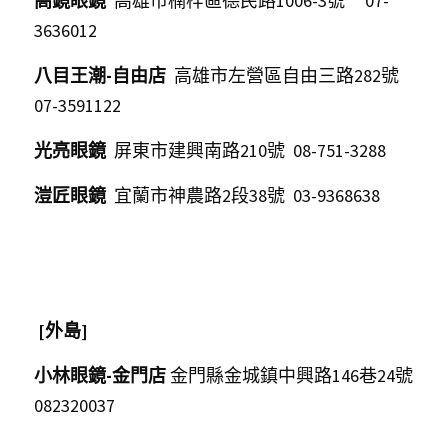
高鏡眼鏡
高
雄市
楠
梓區
德民路1006-3號 
 07-
3636012  
八目王潮-自由店
  高雄市左營區自由三路282號  
07-3591122    
光亮眼鏡
  屏東市建興南路210號  08-751-32
溰匠眼鏡
  宜蘭市神農路2段38號  03-9368638 
 [外島]
小林眼鏡-金門店 
金門縣金城鎮中興路146巷24號 
082320037 